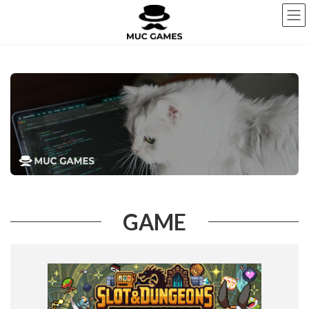
コ
ナ
ン
ビ
テ
ゲ
ン
ー
ツ
シ
へ
ョ
ス
ン
キ
に
ッ
移
プ
動
GAME