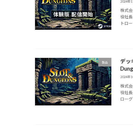
2024年
株式会
役社長
トローグ
デッ
製品
Dun
2024年
株式会
役社長
ローグラ