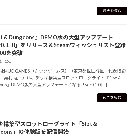
続きを読む
ot & Dungeons』DEMO版の大型アップデート
r0.１.0」をリリース＆Steamウィッシュリスト登録
500を突破
12月20日
社MUC GAMES（ムックゲームス）（東京都世田谷区、代表取締
：粟村 隆一）は、デッキ構築型スロットローグライト『Slot &
eons』DEMO版の大型アップデートとなる「ver0.1.0 […]
続きを読む
キ構築型スロットローグライト「Slot &
ngeons」の体験版を配信開始