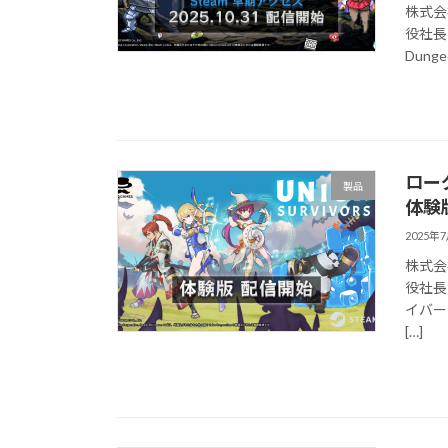
株式会
役社長
Dung
ロー
製品
体験
2025年
株式会
役社長
イバー
[…]