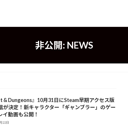
非公開: NEWS
ot & Dungeons』10月31日にSteam早期アクセス版
信が決定！新キャラクター「ギャンブラー」のゲー
レイ動画も公開！
9月22日