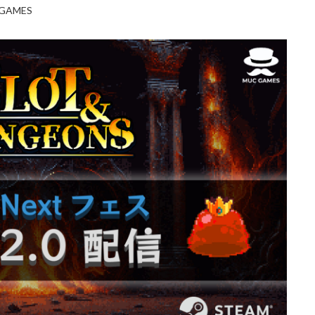
GAMES