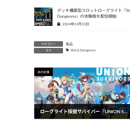
デッキ構築型スロットローグライト「Slo
Dungeons」の体験版を配信開始
2024年11月13日
製品
カテゴリー
Slot & Dungeons
タグ
前の記事
ローグライト採掘サバイバー『UNION SURVIVORS』のSteamストアページを公開
2025年1月31日