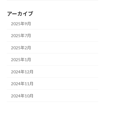
アーカイブ
2025年9月
2025年7月
2025年2月
2025年1月
2024年12月
2024年11月
2024年10月