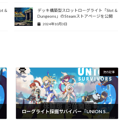
t &
デッキ構築型スロットローグライト「Slot &
Dungeons」のSteamストアページを公開
2024年10月3日
次の記事
ローグライト採掘サバイバー『UNION SURVIVORS』の体験版を配信開始！
2025年7月25日